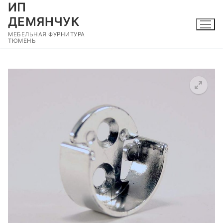
ИП
Перейти
к
ДЕМЯНЧУК
содержимому
МЕБЕЛЬНАЯ ФУРНИТУРА
ТЮМЕНЬ
🔍