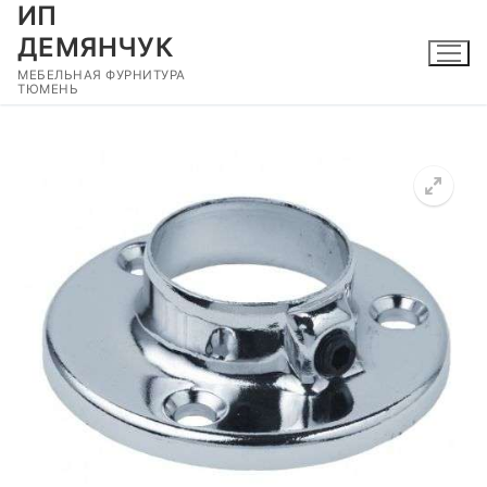
ИП
Перейти
к
ДЕМЯНЧУК
содержимому
МЕБЕЛЬНАЯ ФУРНИТУРА
ТЮМЕНЬ
🔍