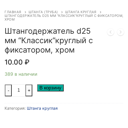
ГЛАВНАЯ
ШТАНГА (ТРУБА)
ШТАНГА КРУГЛАЯ
ШТАНГОДЕРЖАТЕЛЬ D25 ММ “КЛАССИК”КРУГЛЫЙ С ФИКСАТОРОМ,
ХРОМ
Штангодержатель d25
мм “Классик”круглый с
фиксатором, хром
10.00
₽
389 в наличии
Количество
В корзину
-
+
товара
Штангодержатель
Категория:
Штанга круглая
d25
мм
"Классик"круглый