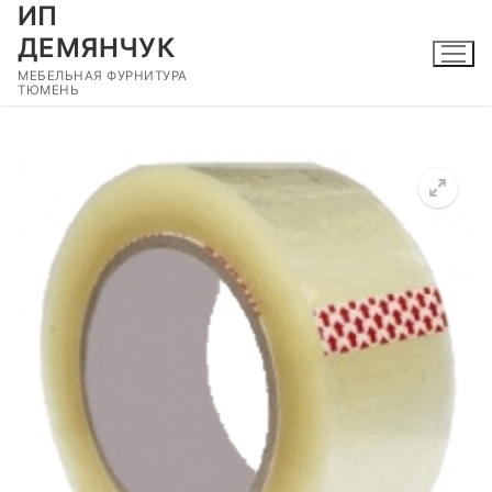
ИП
Перейти
к
ДЕМЯНЧУК
содержимому
МЕБЕЛЬНАЯ ФУРНИТУРА
ТЮМЕНЬ
🔍