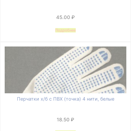
45.00
₽
Подробнее
Перчатки х/б с ПВХ (точка) 4 нити, белые
18.50
₽