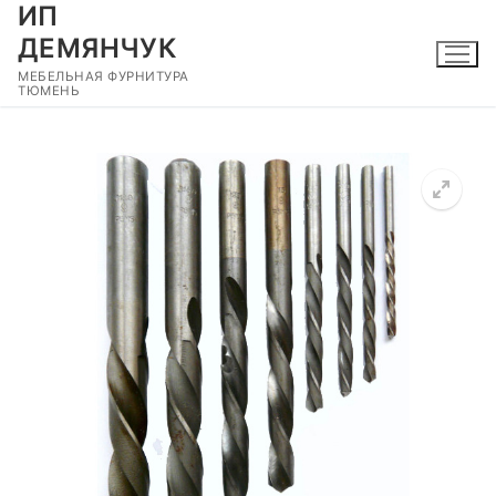
ИП
Перейти
к
ДЕМЯНЧУК
содержимому
МЕБЕЛЬНАЯ ФУРНИТУРА
ТЮМЕНЬ
🔍