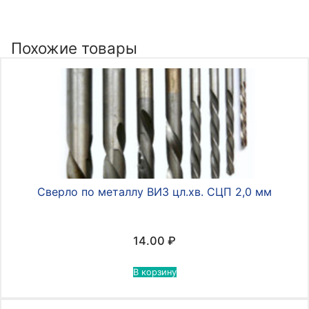
металлу
ВИЗ
цл.хв.
Похожие товары
СЦП
6,0
мм
Сверло по металлу ВИЗ цл.хв. СЦП 2,0 мм
14.00
₽
В корзину