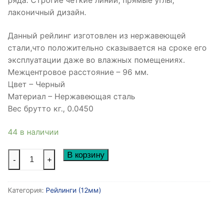
ряда. Строгие чёткие линии, прямые углы,
лаконичный дизайн.
Данный рейлинг изготовлен из нержавеющей
стали,что положительно сказывается на сроке его
эксплуатации даже во влажных помещениях.
Межцентровое расстояние – 96 мм.
Цвет – Черный
Материал – Нержавеющая сталь
Вес брутто кг., 0.0450
44 в наличии
Количество
В корзину
-
+
товара
Ручка-
Категория:
Рейлинги (12мм)
рейлинг
d=12
mm