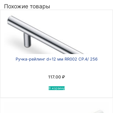
096/156,
Похожие товары
h32
матовый
черный
Ручка-рейлинг d=12 мм RR002 CP.4/ 256
117.00
₽
В корзину