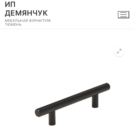
ИП
Перейти
к
ДЕМЯНЧУК
содержимому
МЕБЕЛЬНАЯ ФУРНИТУРА
ТЮМЕНЬ
🔍