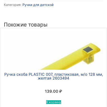
Категория:
Ручки для детской
скоба
PLASTIC
007,
пластиковая,
Похожие товары
м/
о
128
мм,
синяя
2603493
Ручка скоба PLASTIC 007, пластиковая, м/о 128 мм,
желтая 2603494
139.00
₽
В корзину