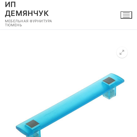
ИП
Перейти
к
ДЕМЯНЧУК
содержимому
МЕБЕЛЬНАЯ ФУРНИТУРА
ТЮМЕНЬ
🔍