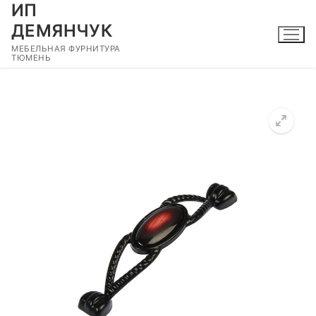
ИП
Перейти
к
ДЕМЯНЧУК
содержимому
МЕБЕЛЬНАЯ ФУРНИТУРА
ТЮМЕНЬ
🔍