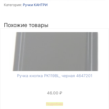
Категория:
Ручки КАНТРИ
скоба
РС178ORC,
м/
о
Похожие товары
96
мм,
цвет
черная
медь
3763166
Ручка кнопка РК119BL, черная 4647201
46.00
₽
Подробнее