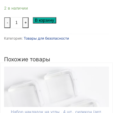
2 в наличии
Количество
В корзину
-
+
товара
Набор
Категория:
Товары для безопасности
накладок
на
углы,
6
Похожие товары
шт,
силикон
(арт
3483385)
Набор накладок на углы , 4 шт., силикон (арт.