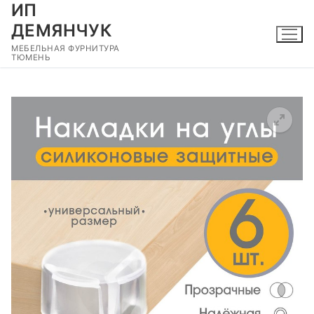
ИП
Перейти
к
ДЕМЯНЧУК
содержимому
МЕБЕЛЬНАЯ ФУРНИТУРА
ТЮМЕНЬ
🔍