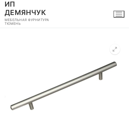
ИП
Перейти
к
ДЕМЯНЧУК
содержимому
МЕБЕЛЬНАЯ ФУРНИТУРА
ТЮМЕНЬ
🔍