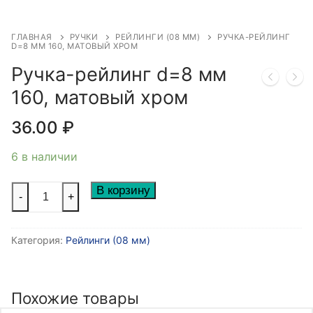
ГЛАВНАЯ
РУЧКИ
РЕЙЛИНГИ (08 ММ)
РУЧКА-РЕЙЛИНГ
D=8 ММ 160, МАТОВЫЙ ХРОМ
Ручка-рейлинг d=8 мм
160, матовый хром
36.00
₽
6 в наличии
Количество
В корзину
-
+
товара
Ручка-
Категория:
Рейлинги (08 мм)
рейлинг
d=8
мм
160,
Похожие товары
матовый