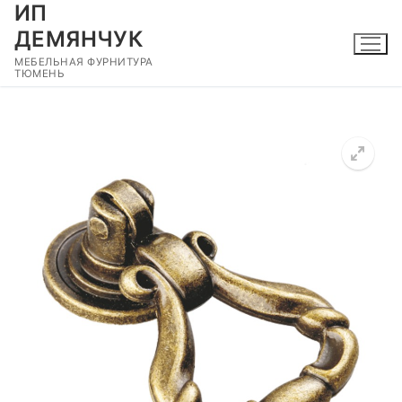
ИП
Перейти
к
ДЕМЯНЧУК
содержимому
МЕБЕЛЬНАЯ ФУРНИТУРА
ТЮМЕНЬ
🔍