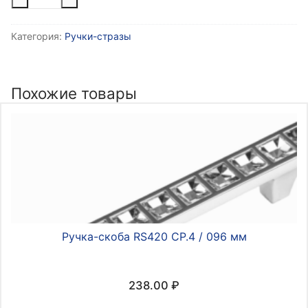
товара
Ручка
Категория:
Ручки-стразы
кнопка
Н07
CAPPIO,
цвет
Похожие товары
розовый
"Алмаз",
стеклянная,
d=30
мм
7096647
Ручка-скоба RS420 CР.4 / 096 мм
238.00
₽