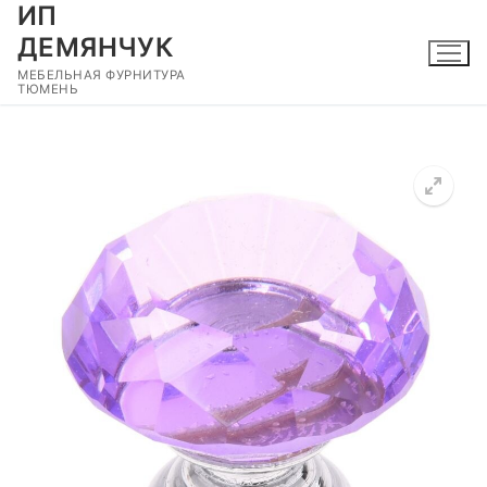
ИП
Перейти
к
ДЕМЯНЧУК
содержимому
МЕБЕЛЬНАЯ ФУРНИТУРА
ТЮМЕНЬ
🔍