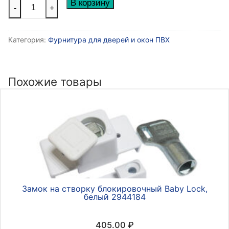
Количество
В корзину
-
+
товара
Ручка
Категория:
Фурнитура для дверей и окон ПВХ
для
окон
ПВХ,
белая
Похожие товары
(арт
5266263)
Замок на створку блокировочный Baby Lock,
белый 2944184
405.00
₽