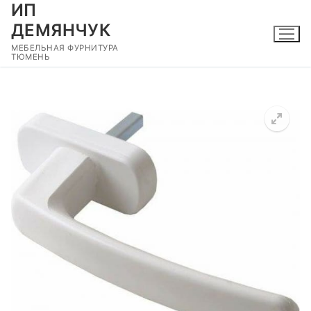
ИП
Перейти
к
ДЕМЯНЧУК
содержимому
МЕБЕЛЬНАЯ ФУРНИТУРА
ТЮМЕНЬ
🔍