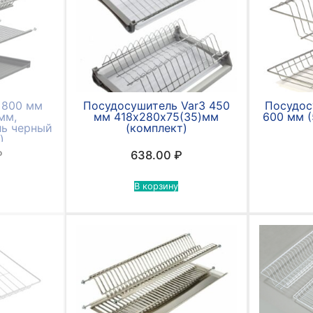
 800 мм
Посудосушитель Var3 450
Посудос
мм,
мм 418х280х75(35)мм
600 мм (
ь черный
(комплект)
)
₽
638.00
₽
В корзину