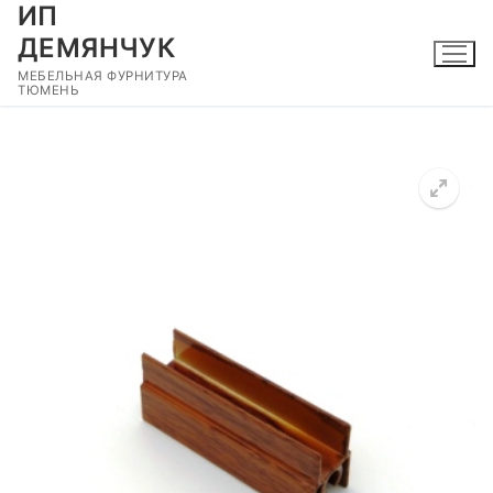
ИП
Перейти
к
ДЕМЯНЧУК
содержимому
МЕБЕЛЬНАЯ ФУРНИТУРА
ТЮМЕНЬ
🔍