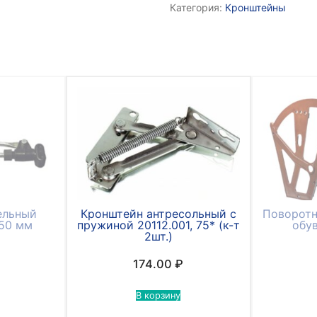
Категория:
Кронштейны
ельный
Кронштейн антресольный с
Поворотн
50 мм
пружиной 20112.001, 75* (к-т
обув
2шт.)
174.00
₽
В корзину