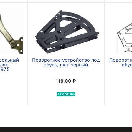
сольный
Поворотное устройство под
Поворотн
кляк
обувь,цвет черный
обув
97.5
118.00
₽
В корзину