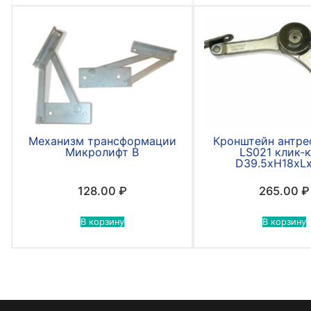
Механизм трансформации
Кронштейн антре
Микролифт В
LS021 клик-
D39.5хН18хLх
128.00
₽
265.00
₽
В корзину
В корзину