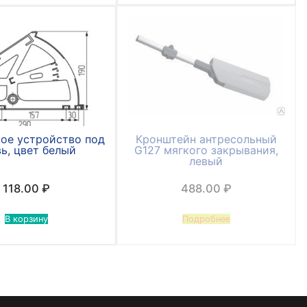
ое устройство под
Кронштейн антресольный
ь, цвет белый
G127 мягкого закрывания,
левый
118.00
₽
488.00
₽
В корзину
Подробнее