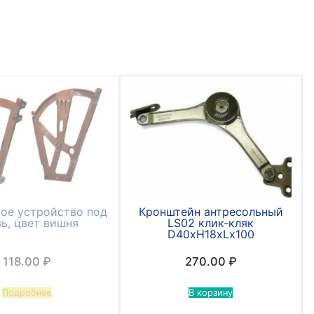
ое устройство под
Кронштейн антресольный
ь, цвет вишня
LS02 клик-кляк
D40хН18хLх100
118.00
₽
270.00
₽
Подробнее
В корзину