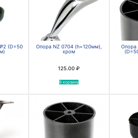
№2 (D=50
Опора NZ 0704 (h=120мм),
Опора
м)
хром
(D=5
125.00
₽
В корзину