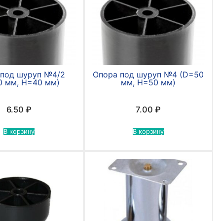
 под шуруп №4/2
Опора под шуруп №4 (D=50
0 мм, Н=40 мм)
мм, Н=50 мм)
6.50
₽
7.00
₽
В корзину
В корзину