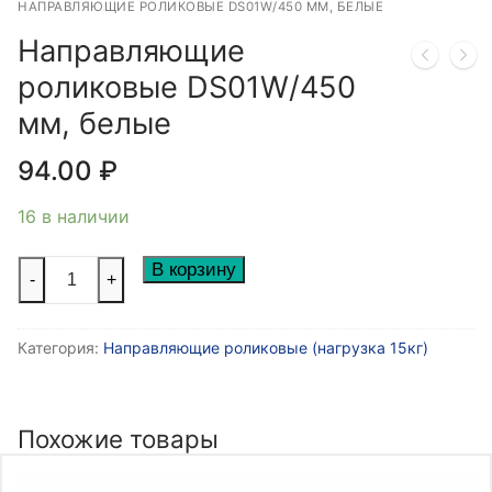
НАПРАВЛЯЮЩИЕ РОЛИКОВЫЕ DS01W/450 ММ, БЕЛЫЕ
Направляющие
роликовые DS01W/450
мм, белые
94.00
₽
16 в наличии
Количество
В корзину
-
+
товара
Направляющие
Категория:
Направляющие роликовые (нагрузка 15кг)
роликовые
DS01W/450
мм,
белые
Похожие товары