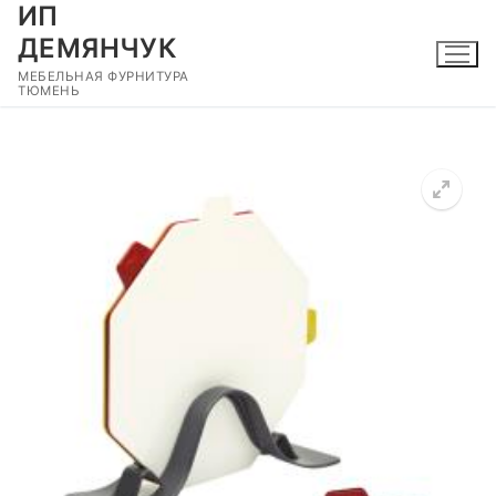
ИП
Перейти
к
ДЕМЯНЧУК
содержимому
МЕБЕЛЬНАЯ ФУРНИТУРА
ТЮМЕНЬ
🔍