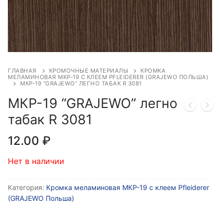
ГЛАВНАЯ
КРОМОЧНЫЕ МАТЕРИАЛЫ
КРОМКА
МЕЛАМИНОВАЯ МКР-19 С КЛЕЕМ PFLEIDERER (GRAJEWO ПОЛЬША)
МКР-19 “GRAJEWO” ЛЕГНО ТАБАК R 3081
МКР-19 “GRAJEWO” легно
табак R 3081
12.00
₽
Нет в наличии
Категория:
Кромка меламиновая МКР-19 с клеем Pfleiderer
(GRAJEWO Польша)