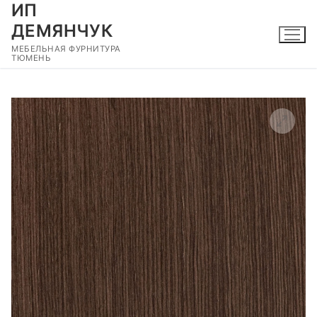
ИП
Перейти
к
ДЕМЯНЧУК
содержимому
МЕБЕЛЬНАЯ ФУРНИТУРА
ТЮМЕНЬ
🔍