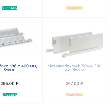
В корзину
Подробнее
окс h86 х 400 мм,
Металлобоксы h150мм 300
белый
мм, белые
295.00
₽
267.00
₽
В корзину
Подробнее