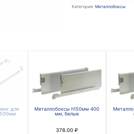
Металлобокс
Категория:
Металлобоксы
h86
х
400
мм,
серый
инг для
Металлобоксы h150мм 400
Металло
 500мм
мм, белые
378.00
₽