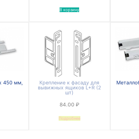
В корзину
х 450 мм,
Крепление к фасаду для
Металлоб
вывижных ящиков L+R (2
шт)
84.00
₽
Подробнее