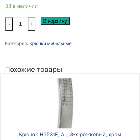
33 в наличии
Количество
В корзину
-
+
товара
Крючок
Категория:
Крючки мебельные
R15,
2-
х
рожковый,
Похожие товары
никель
матовый
Крючок Н5531Е, AL, 3-х рожковый, хром