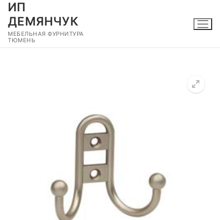
ИП
Перейти
к
ДЕМЯНЧУК
содержимому
МЕБЕЛЬНАЯ ФУРНИТУРА
ТЮМЕНЬ
🔍