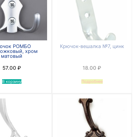
ючок РОМБО
Крючок-вешалка №7, цинк
рожковый, хром
матовый
57.00
₽
18.00
₽
В корзину
Подробнее