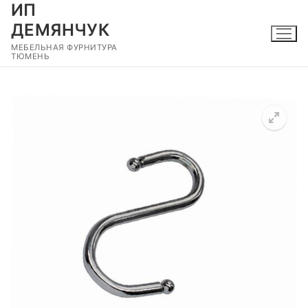
ИП
Перейти
к
ДЕМЯНЧУК
содержимому
МЕБЕЛЬНАЯ ФУРНИТУРА
ТЮМЕНЬ
🔍