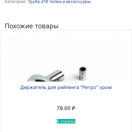
Категория:
Труба d16 полки и аксессуары
для
рейлинга
одинарный
шар.
Похожие товары
хром
ALBA
CWJ
211
6х55х65мм
Держатель для рейлинга “Ретро” хром
78.00
₽
В корзину