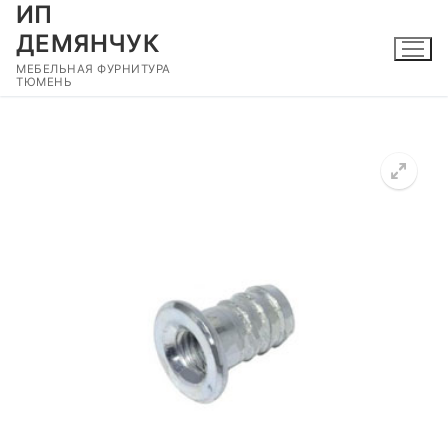
ИП
Перейти
к
ДЕМЯНЧУК
содержимому
МЕБЕЛЬНАЯ ФУРНИТУРА
ТЮМЕНЬ
🔍