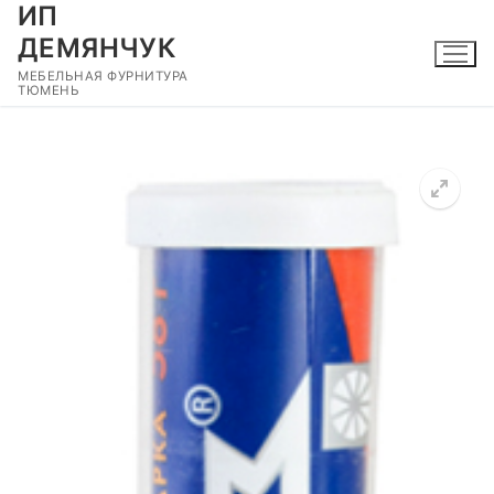
ИП
Перейти
к
ДЕМЯНЧУК
содержимому
МЕБЕЛЬНАЯ ФУРНИТУРА
ТЮМЕНЬ
🔍