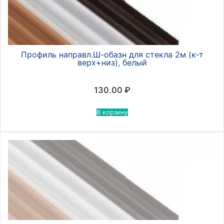
Профиль направл.Ш-обазн для стекла 2м (к-т
верх+низ), белый
130.00
₽
В корзину