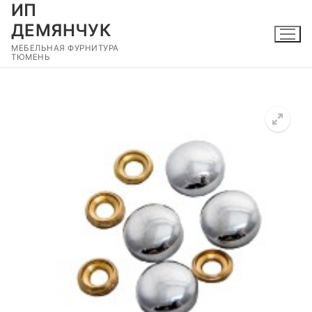
ИП
Перейти
к
ДЕМЯНЧУК
содержимому
МЕБЕЛЬНАЯ ФУРНИТУРА
ТЮМЕНЬ
🔍