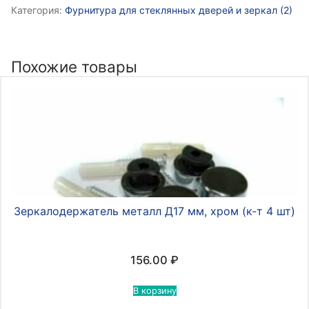
Зеркалодержатель
Категория:
Фурнитура для стеклянных дверей и зеркал (2)
со
сверлением,
D=20
Похожие товары
мм,
полусфера,
хром
Зеркалодержатель металл Д17 мм, хром (к-т 4 шт)
156.00
₽
В корзину