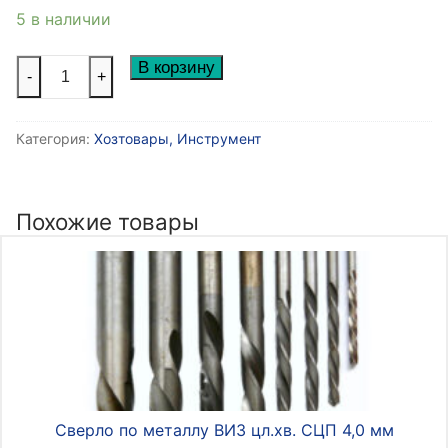
5 в наличии
Количество
В корзину
-
+
товара
Замок
Категория:
Хозтовары, Инструмент
велосипедный,
10Х650мм,
с
кодовым
Похожие товары
замком
из
4
цифр
Сверло по металлу ВИЗ цл.хв. СЦП 4,0 мм