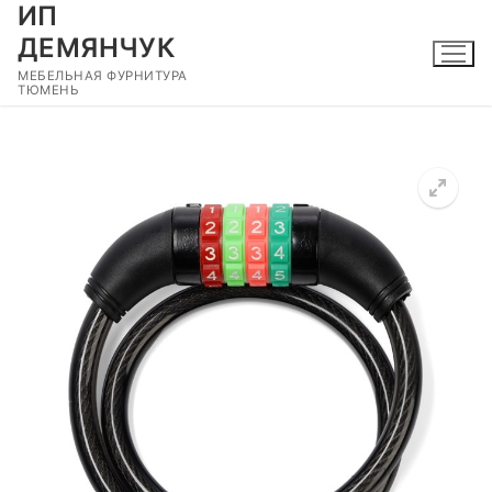
ИП
Перейти
к
ДЕМЯНЧУК
содержимому
МЕБЕЛЬНАЯ ФУРНИТУРА
ТЮМЕНЬ
🔍