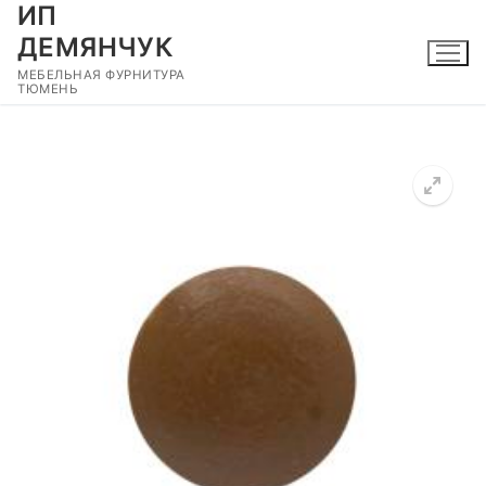
ИП
Перейти
к
ДЕМЯНЧУК
содержимому
МЕБЕЛЬНАЯ ФУРНИТУРА
ТЮМЕНЬ
🔍