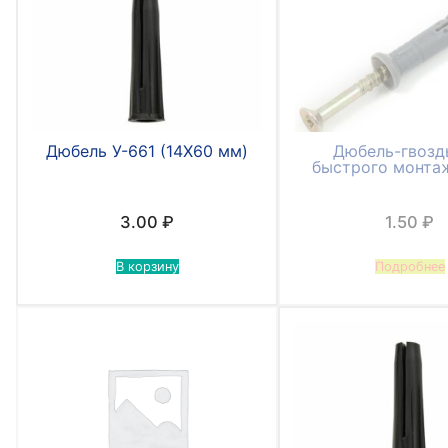
Дюбель У-661 (14Х60 мм)
Дюбель-гвозд
быстрого монта
3.00
₽
1.50
₽
В корзину
Подробнее