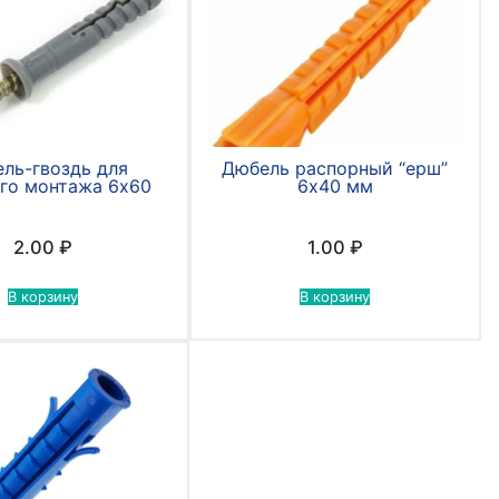
ль-гвоздь для
Дюбель распорный “ерш”
го монтажа 6х60
6х40 мм
2.00
₽
1.00
₽
В корзину
В корзину