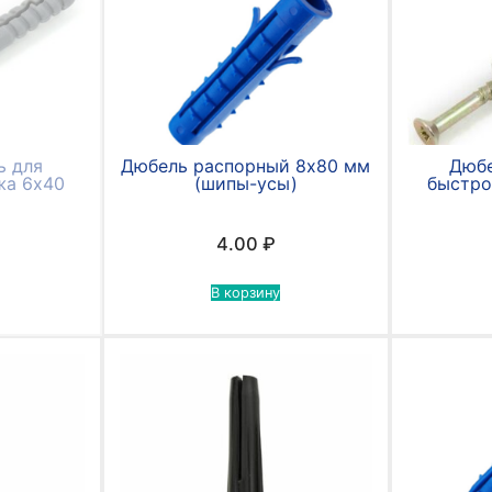
ь для
Дюбель распорный 8х80 мм
Дюбе
жа 6х40
(шипы-усы)
быстро
4.00
₽
В корзину