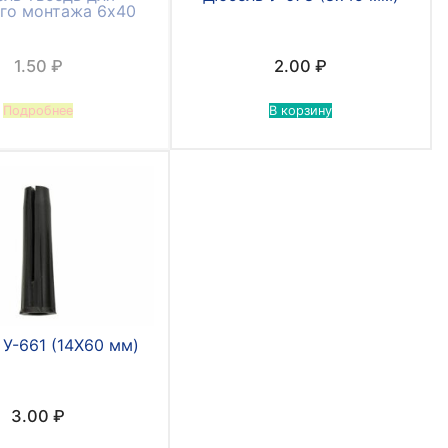
го монтажа 6х40
1.50
₽
2.00
₽
Подробнее
В корзину
У-661 (14Х60 мм)
3.00
₽