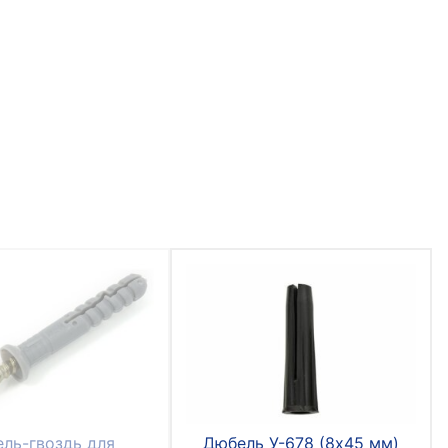
ль-гвоздь для
Дюбель У-678 (8х45 мм)