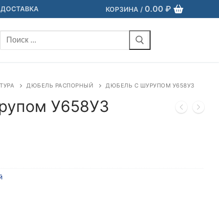
0.00
₽
 ДОСТАВКА
КОРЗИНА
/
Найти:
ТУРА
ДЮБЕЛЬ РАСПОРНЫЙ
ДЮБЕЛЬ С ШУРУПОМ У658УЗ
рупом У658УЗ
й