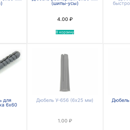
)
(шипы-усы)
быстро
4.00
₽
В корзину
ь для
Дюбель У-656 (6х25 мм)
Дюбель 
жа 6х60
1.00
₽