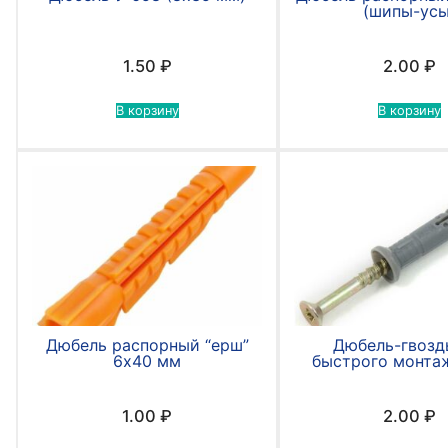
(шипы-усы
1.50
₽
2.00
₽
В корзину
В корзину
Дюбель распорный “ерш”
Дюбель-гвозд
6х40 мм
быстрого монта
1.00
₽
2.00
₽