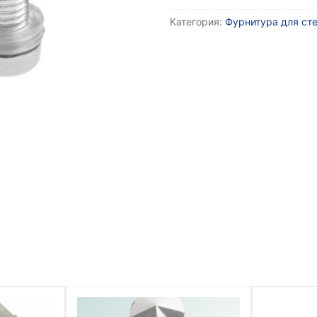
Дистанционный
Категория:
Фурнитура для сте
держатель,
12х40
мм,
матовый
никель