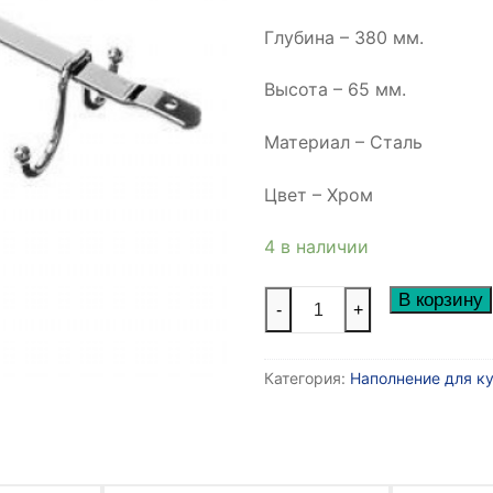
Глубина – 380 мм.
Высота – 65 мм.
Материал – Сталь
Цвет – Хром
4 в наличии
Количество
В корзину
-
+
товара
Держатель
Категория:
Наполнение для к
с
крючками
BJ003
ALBA
90