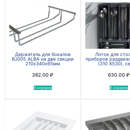
Держатель для бокалов
Лоток для сто
BJ005 ALBA на две секции
приборов раздвиж
210х340х65мм
(310 Х530), с
382.00
₽
630.00
₽
В корзину
В корзину