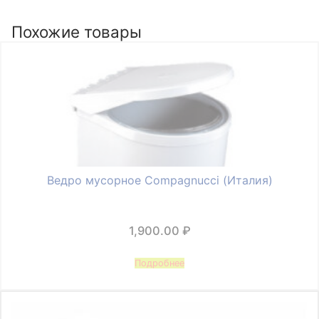
приборов
в
Похожие товары
базу
500-
550
мм
(465х490мм),
металлик
Ведро мусорное Compagnucci (Италия)
1,900.00
₽
Подробнее