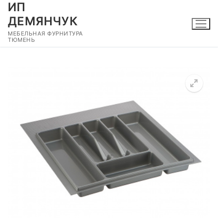
ИП
Перейти
к
ДЕМЯНЧУК
содержимому
МЕБЕЛЬНАЯ ФУРНИТУРА
ТЮМЕНЬ
🔍