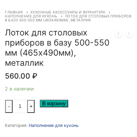
ГЛАВНАЯ
КУХОННЫЕ АКСЕССУАРЫ И ФУРНИТУРА
НАПОЛНЕНИЕ ДЛЯ КУХОНЬ
ЛОТОК ДЛЯ СТОЛОВЫХ ПРИБОРОВ
В БАЗУ 500-550 ММ (465Х490ММ), МЕТАЛЛИК
Лоток для столовых
приборов в базу 500-550
мм (465х490мм),
металлик
560.00
₽
2 в наличии
Количество
В корзину
-
+
товара
Лоток
Категория:
Наполнение для кухонь
для
столовых