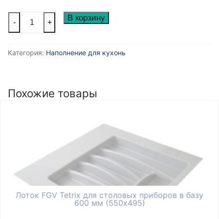
Количество
В корзину
-
+
товара
Держатель
Категория:
Наполнение для кухонь
для
бокалов
BJ005
ALBA
Похожие товары
на
две
секции
210х340х65мм
Лоток FGV Tetrix для столовых приборов в базу
600 мм (550х495)