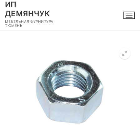
ИП
Перейти
к
ДЕМЯНЧУК
содержимому
МЕБЕЛЬНАЯ ФУРНИТУРА
ТЮМЕНЬ
🔍