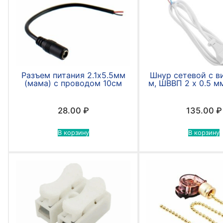
Разъем питания 2.1х5.5мм
Шнур сетевой с ви
(мама) с проводом 10см
м, ШВВП 2 х 0.5 м
28.00
₽
135.00
₽
В корзину
В корзину