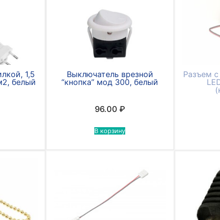
лкой, 1,5
Выключатель врезной
Разъем с
м2, белый
“кнопка” мод 300, белый
LED
(
96.00
₽
В корзину