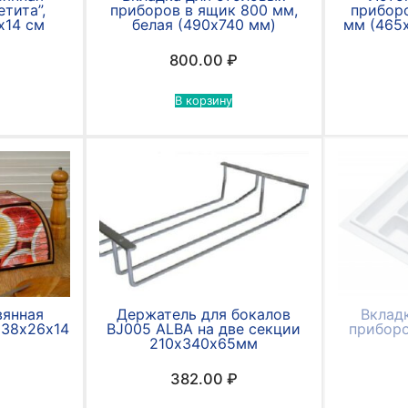
тита”,
приборов в ящик 800 мм,
приборо
х14 см
белая (490х740 мм)
мм (465
800.00
₽
В корзину
вянная
Держатель для бокалов
Вклад
 38х26х14
BJ005 ALBA на две секции
приборо
210х340х65мм
382.00
₽