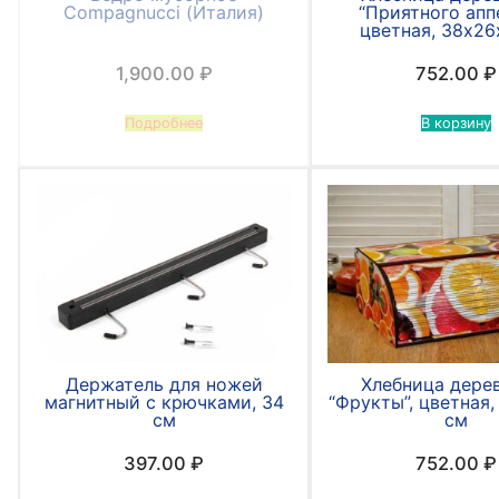
Compagnucci (Италия)
“Приятного аппе
цветная, 38х26
1,900.00
₽
752.00
₽
Подробнее
В корзину
Держатель для ножей
Хлебница дере
магнитный с крючками, 34
“Фрукты”, цветная,
см
см
397.00
₽
752.00
₽