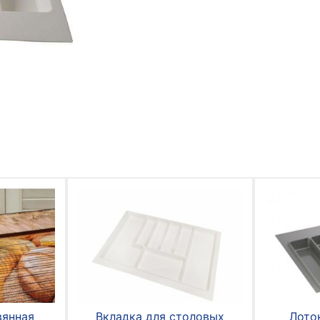
вянная
Вкладка для столовых
Лото