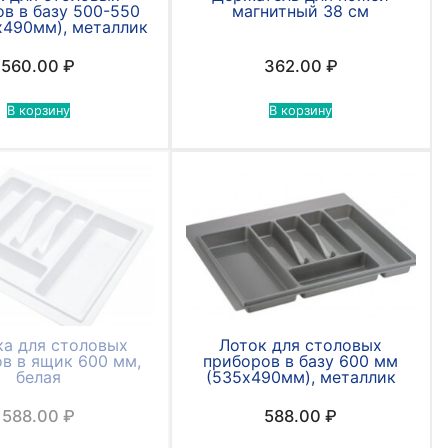
в в базу 500-550
магнитный 38 см
х490мм), металлик
560.00
₽
362.00
₽
В корзину
В корзину
ка для столовых
Лоток для столовых
в в ящик 600 мм,
приборов в базу 600 мм
белая
(535х490мм), металлик
588.00
₽
588.00
₽