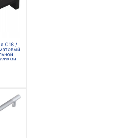
я С18 /
 матовый
льной
рупами
)