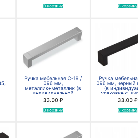
В корзину
В корзину
Ручка мебельная С-18 /
Ручка мебельна
35,
096 мм,
096 мм, черный
металлик+металлик (в
(в индивидуа
индивидуальной
упаковке с шу
упаковке с шурупами
4*30мм
33.00
₽
33.00
₽
4*30мм)
В корзину
В корзину