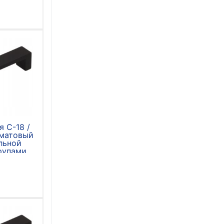
я С-18 /
 матовый
льной
рупами
)