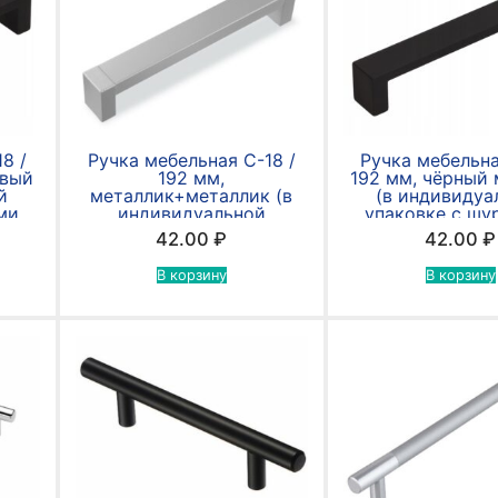
8 /
Ручка мебельная С-18 /
Ручка мебельна
овый
192 мм,
192 мм, чёрный
й
металлик+металлик (в
(в индивидуа
ми
индивидуальной
упаковке с шу
упаковке с шурупами
4*30мм
42.00
₽
42.00
₽
4*30мм)
В корзину
В корзину