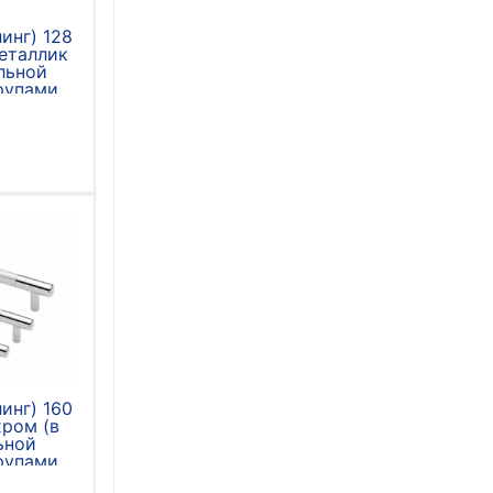
инг) 128
еталлик
льной
рупами
)
инг) 160
хром (в
ьной
рупами
)