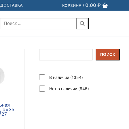
0.00
₽
 ДОСТАВКА
КОРЗИНА
/
Найти:
Поиск
ПОИСК
1354
В наличии
1354
товара
845
Нет в наличии
845
товаров
ьная
, d=35,
727