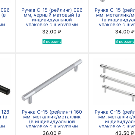
 096
Ручка С-15 (рейлинг) 096
Ручка С-15 (рейл
 (в
мм, черный матовый (в
мм, металлик/м
индивидуальной
(в индивидуа
ми
упаковке с шурупами
упаковке с шу
4*30мм)
4*30мм
32.00
₽
34.00
₽
В корзину
В корзину
 128
Ручка С-15 (рейлинг) 160
Ручка С-15 (рейл
 (в
мм, металлик/металлик
мм, металлик/
(в индивидуальной
индивидуал
ми
упаковке с шурупами
упаковке с шу
4*30мм)
4*30мм
36.00
₽
43.50
₽