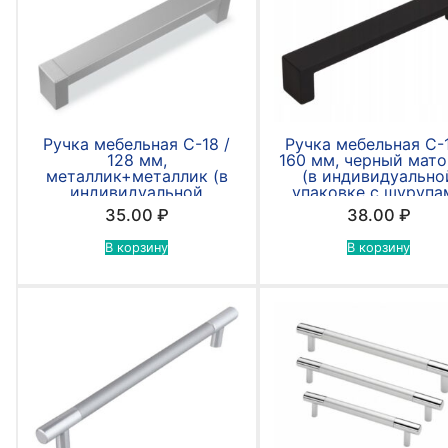
Ручка мебельная С-18 /
Ручка мебельная С-1
128 мм,
160 мм, черный мат
металлик+металлик (в
(в индивидуально
индивидуальной
упаковке с шурупа
упаковке с шурупами
4*30мм)
35.00
₽
38.00
₽
4*30мм)
В корзину
В корзину