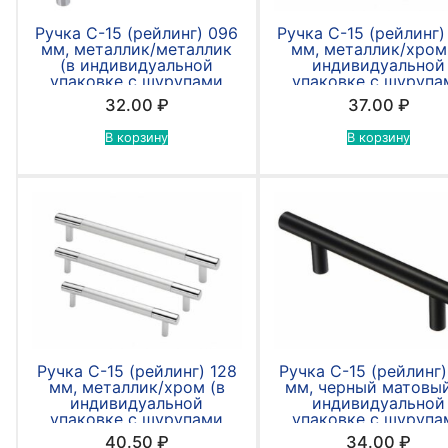
Ручка С-15 (рейлинг) 096
Ручка С-15 (рейлинг)
мм, металлик/металлик
мм, металлик/хром
(в индивидуальной
индивидуальной
упаковке с шурупами
упаковке с шурупа
4*30мм)
4*30мм)
32.00
₽
37.00
₽
В корзину
В корзину
Ручка С-15 (рейлинг) 128
Ручка С-15 (рейлинг)
мм, металлик/хром (в
мм, черный матовый
индивидуальной
индивидуальной
упаковке с шурупами
упаковке с шурупа
4*30мм)
4*30мм)
40.50
₽
34.00
₽