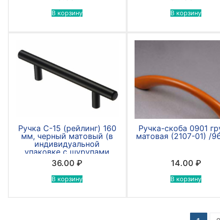
В корзину
В корзину
Ручка С-15 (рейлинг) 160
Ручка-скоба 0901 г
мм, черный матовый (в
матовая (2107-01) /9
индивидуальной
упаковке с шурупами
4*30мм)
36.00
₽
14.00
₽
В корзину
В корзину