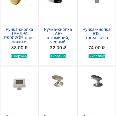
Ручка кнопка
Ручка-кнопка
Ручка-кнопка
ТУНДРА
TARF,
В12,
РК002GP, цвет
алюминий,
хром+клен
золото
черный
матовый
38.00
₽
32.00
₽
74.00
₽
В корзину
В корзину
В корзину