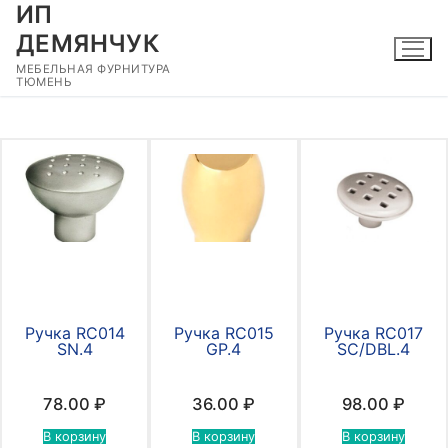
ИП
Перейти
к
ДЕМЯНЧУК
содержимому
МЕБЕЛЬНАЯ ФУРНИТУРА
ТЮМЕНЬ
Ручка RC014
Ручка RC015
Ручка RC017
SN.4
GP.4
SC/DBL.4
78.00
₽
36.00
₽
98.00
₽
В корзину
В корзину
В корзину