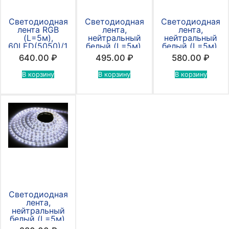
Светодиодная
Светодиодная
Светодиодная
лента RGB
лента,
лента,
(L=5м),
нейтральный
нейтральный
60LED(5050)/1m,
белый (L=5м),
белый (L=5м),
12v
12v 60LED/1m
12v, 60LED/1m
640.00
₽
495.00
₽
580.00
₽
(5050).
(2835),
влагозащищенн
В корзину
В корзину
В корзину
Светодиодная
лента,
нейтральный
белый (L=5м),
12v, 60LED/1m