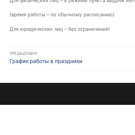
Для физических лиц – в режиме пункта выдачи инт
(время работы – по обычному расписанию)
Для юридических лиц – без ограничений!
Навигация
ПРЕДЫДУЩИЙ
Предыдущая
по
График работы в праздники
запись:
записям