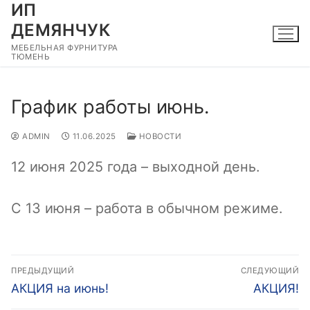
ИП
Перейти
к
ДЕМЯНЧУК
содержимому
МЕБЕЛЬНАЯ ФУРНИТУРА
ТЮМЕНЬ
График работы июнь.
ADMIN
11.06.2025
НОВОСТИ
12 июня 2025 года – выходной день.
С 13 июня – работа в обычном режиме.
Навигация
ПРЕДЫДУЩИЙ
СЛЕДУЮЩИЙ
по
Предыдущая
Следующ
АКЦИЯ на июнь!
АКЦИЯ!
запись:
запись: